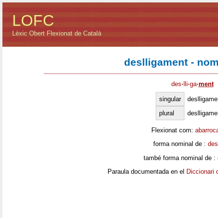
LOFC
Lèxic Obert Flexionat de Català
deslligament - no
des
·
lli
·
ga
·
ment
singular
deslligame
plural
deslligame
Flexionat com:
abarroc
forma nominal de :
des
també forma nominal de :
Paraula documentada en el
Diccionari 