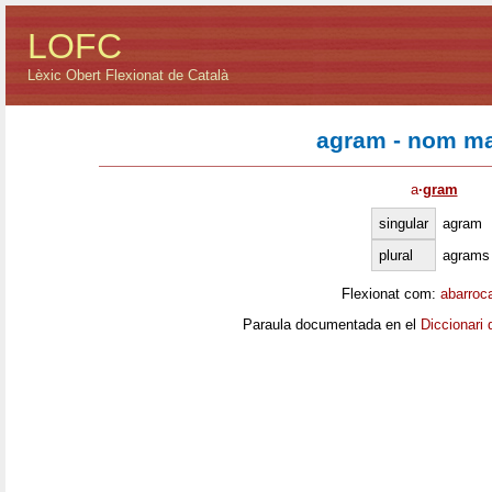
LOFC
Lèxic Obert Flexionat de Català
agram - nom ma
a
·
gram
singular
agram
plural
agrams
Flexionat com:
abarroc
Paraula documentada en el
Diccionari 