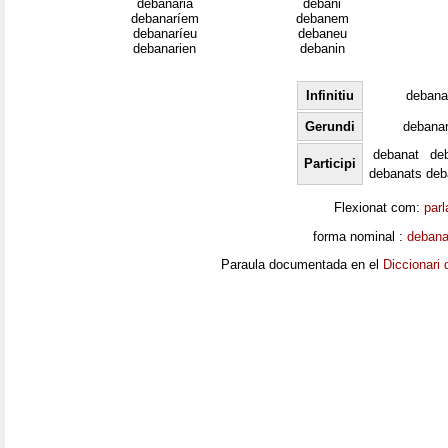
debanaria
debani
debanaríem
debanem
debanaríeu
debaneu
debanarien
debanin
Infinitiu
debana
Gerundi
debana
debanat
de
Participi
debanats
deb
Flexionat com:
parl
forma nominal :
deban
Paraula documentada en el
Diccionari 