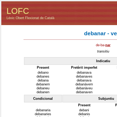
LOFC
Lèxic Obert Flexionat de Català
debanar - ve
de
·
ba
·
nar
transitiu
Indicatiu
Present
Pretèrit imperfet
debano
debanava
debanes
debanaves
debana
debanava
debanem
debanàvem
debaneu
debanàveu
debanen
debanaven
Condicional
Subjuntiu
Present
P
debanaria
debani
debanaries
debanis