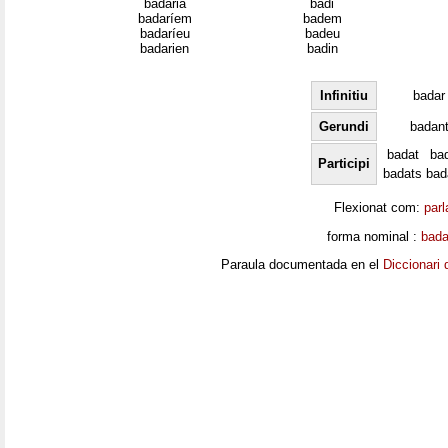
badaria
badi
badaríem
badem
badaríeu
badeu
badarien
badin
Infinitiu
badar
Gerundi
badan
badat
ba
Participi
badats
bad
Flexionat com:
parl
forma nominal :
bad
Paraula documentada en el
Diccionari 