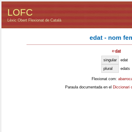
LOFC
Lèxic Obert Flexionat de Català
edat - nom fe
e
·
dat
singular
edat
plural
edats
Flexionat com:
abarroc
Paraula documentada en el
Diccionari 