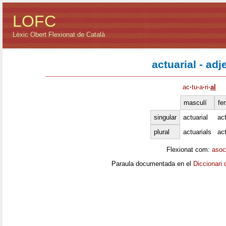
LOFC
Lèxic Obert Flexionat de Català
actuarial - adj
ac
·
tu
·
a
·
ri
·
al
masculí
fe
singular
actuarial
act
plural
actuarials
act
Flexionat com:
asoc
Paraula documentada en el
Diccionari 