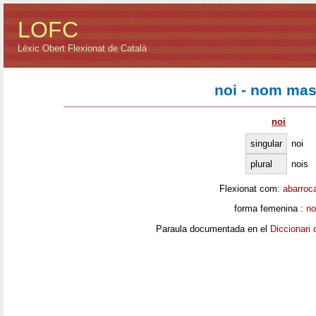
LOFC
Lèxic Obert Flexionat de Català
noi - nom mas
noi
singular
noi
plural
nois
Flexionat com:
abarroc
forma femenina :
no
Paraula documentada en el
Diccionari 