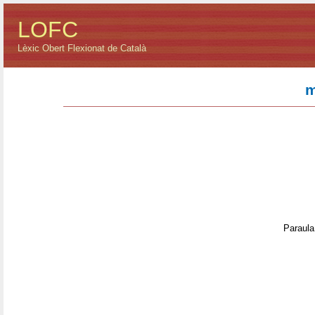
LOFC
Lèxic Obert Flexionat de Català
m
Paraula