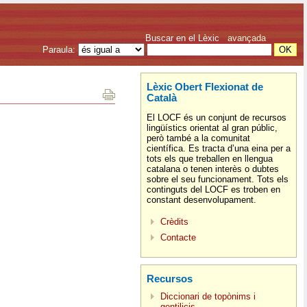
Buscar en el Lèxic
avançada
Paraula:
Lèxic Obert Flexionat de
Català
El LOCF és un conjunt de recursos
lingüístics orientat al gran públic,
però també a la comunitat
científica. Es tracta d’una eina per a
tots els que treballen en llengua
catalana o tenen interès o dubtes
sobre el seu funcionament. Tots els
continguts del LOCF es troben en
constant desenvolupament.
Crèdits
Contacte
Recursos
Diccionari de topònims i
gentilicis