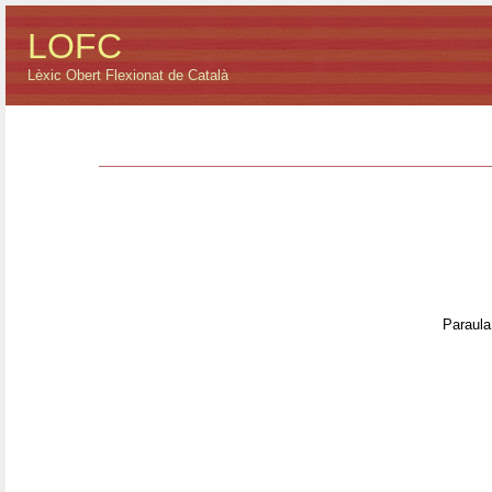
LOFC
Lèxic Obert Flexionat de Català
Paraula