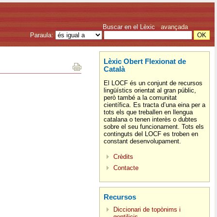
Buscar en el Lèxic
avançada
Paraula:
Lèxic Obert Flexionat de
Català
El LOCF és un conjunt de recursos
lingüístics orientat al gran públic,
però també a la comunitat
científica. Es tracta d’una eina per a
tots els que treballen en llengua
catalana o tenen interès o dubtes
sobre el seu funcionament. Tots els
continguts del LOCF es troben en
constant desenvolupament.
Crèdits
Contacte
Recursos
Diccionari de topònims i
gentilicis