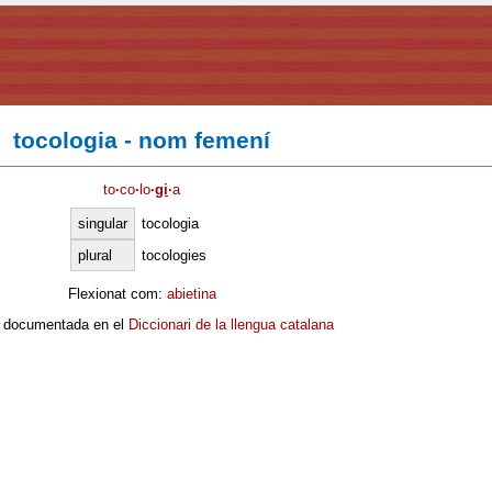
tocologia - nom femení
to
·
co
·
lo
·
gi
·
a
singular
tocologia
plural
tocologies
Flexionat com:
abietina
 documentada en el
Diccionari de la llengua catalana