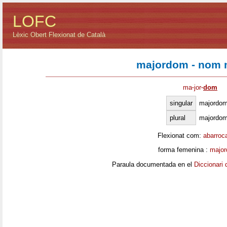
LOFC
Lèxic Obert Flexionat de Català
majordom - nom 
ma
·
jor
·
dom
singular
majordo
plural
majordo
Flexionat com:
abarroc
forma femenina :
majo
Paraula documentada en el
Diccionari 