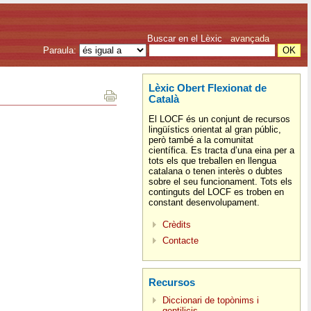
Buscar en el Lèxic
avançada
Paraula:
Lèxic Obert Flexionat de
Català
El LOCF és un conjunt de recursos
lingüístics orientat al gran públic,
però també a la comunitat
científica. Es tracta d’una eina per a
tots els que treballen en llengua
catalana o tenen interès o dubtes
sobre el seu funcionament. Tots els
continguts del LOCF es troben en
constant desenvolupament.
Crèdits
Contacte
Recursos
Diccionari de topònims i
gentilicis