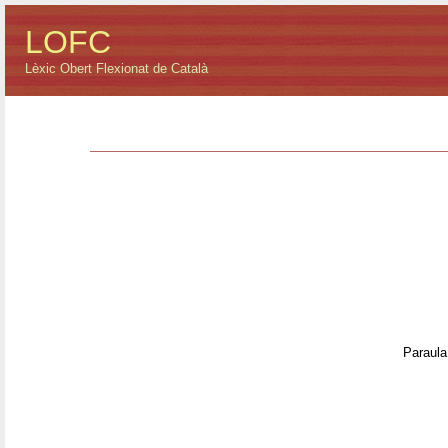
LOFC
Lèxic Obert Flexionat de Català
Paraula