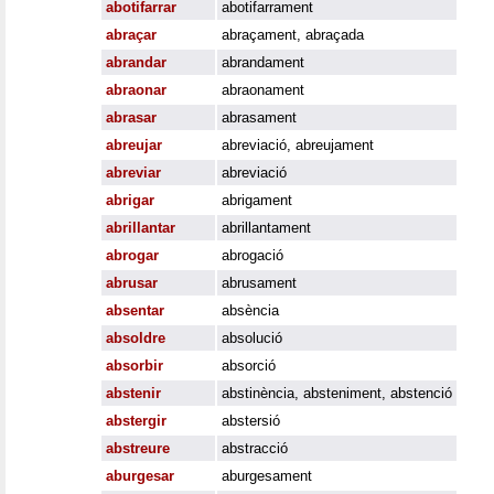
abotifarrar
abotifarrament
abraçar
abraçament
,
abraçada
abrandar
abrandament
abraonar
abraonament
abrasar
abrasament
abreujar
abreviació
,
abreujament
abreviar
abreviació
abrigar
abrigament
abrillantar
abrillantament
abrogar
abrogació
abrusar
abrusament
absentar
absència
absoldre
absolució
absorbir
absorció
abstenir
abstinència
,
absteniment
,
abstenció
abstergir
abstersió
abstreure
abstracció
aburgesar
aburgesament