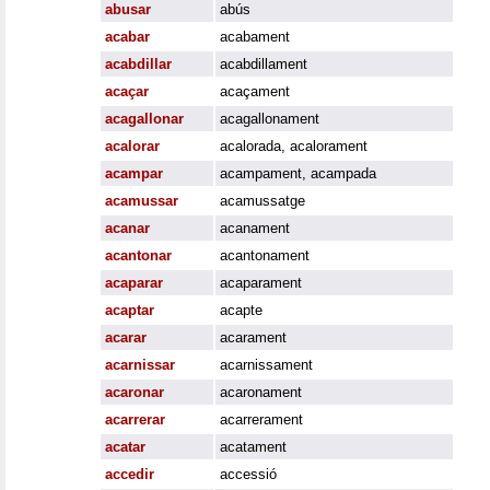
abusar
abús
acabar
acabament
acabdillar
acabdillament
acaçar
acaçament
acagallonar
acagallonament
acalorar
acalorada
,
acalorament
acampar
acampament
,
acampada
acamussar
acamussatge
acanar
acanament
acantonar
acantonament
acaparar
acaparament
acaptar
acapte
acarar
acarament
acarnissar
acarnissament
acaronar
acaronament
acarrerar
acarrerament
acatar
acatament
accedir
accessió