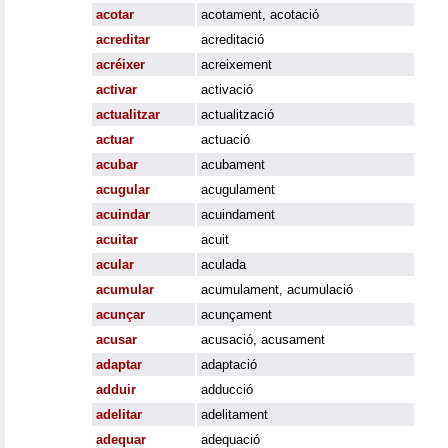
acotar
acotament
,
acotació
acreditar
acreditació
acréixer
acreixement
activar
activació
actualitzar
actualització
actuar
actuació
acubar
acubament
acugular
acugulament
acuindar
acuindament
acuitar
acuit
acular
aculada
acumular
acumulament
,
acumulació
acunçar
acunçament
acusar
acusació
,
acusament
adaptar
adaptació
adduir
adducció
adelitar
adelitament
adequar
adequació