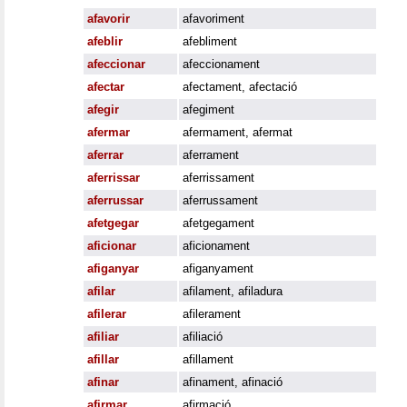
afavorir
afavoriment
afeblir
afebliment
afeccionar
afeccionament
afectar
afectament
,
afectació
afegir
afegiment
afermar
afermament
,
afermat
aferrar
aferrament
aferrissar
aferrissament
aferrussar
aferrussament
afetgegar
afetgegament
aficionar
aficionament
afiganyar
afiganyament
afilar
afilament
,
afiladura
afilerar
afilerament
afiliar
afiliació
afillar
afillament
afinar
afinament
,
afinació
afirmar
afirmació