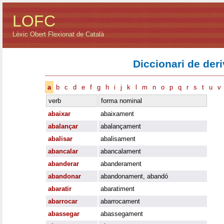
LOFC
Lèxic Obert Flexionat de Català
Diccionari de der
a
b
c
d
e
f
g
h
i
j
k
l
m
n
o
p
q
r
s
t
u
v
verb
forma nominal
abaixar
abaixament
abalançar
abalançament
abalisar
abalisament
abancalar
abancalament
abanderar
abanderament
abandonar
abandonament
,
abandó
abaratir
abaratiment
abarrocar
abarrocament
abassegar
abassegament