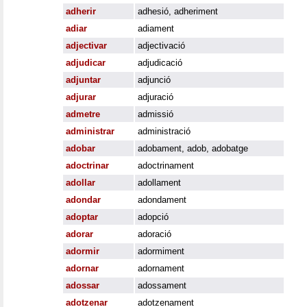
adherir
adhesió
,
adheriment
adiar
adiament
adjectivar
adjectivació
adjudicar
adjudicació
adjuntar
adjunció
adjurar
adjuració
admetre
admissió
administrar
administració
adobar
adobament
,
adob
,
adobatge
adoctrinar
adoctrinament
adollar
adollament
adondar
adondament
adoptar
adopció
adorar
adoració
adormir
adormiment
adornar
adornament
adossar
adossament
adotzenar
adotzenament