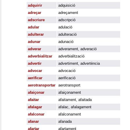
adquirir
adquisició
adreçar
adreçament
adscriure
adscripció
adular
adulació
adulterar
adulteració
adunar
adunació
adverar
adverament
,
adveració
adverbialitzar
adverbialització
advertir
advertiment
,
advertència
advocar
advocació
aerificar
aerificació
aerotransportar
aerotransport
afaiçonar
afaiçonament
afaitar
afaitament
,
afaitada
afalagar
afalac
,
afalagament
afalconar
afalconament
afanar
afanada
afartar
afartament