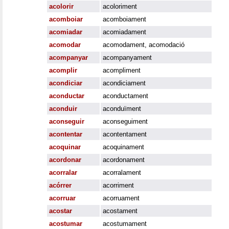
acolorir
acoloriment
acomboiar
acomboiament
acomiadar
acomiadament
acomodar
acomodament
,
acomodació
acompanyar
acompanyament
acomplir
acompliment
acondiciar
acondiciament
aconductar
aconductament
aconduir
aconduïment
aconseguir
aconseguiment
acontentar
acontentament
acoquinar
acoquinament
acordonar
acordonament
acorralar
acorralament
acórrer
acorriment
acorruar
acorruament
acostar
acostament
acostumar
acostumament