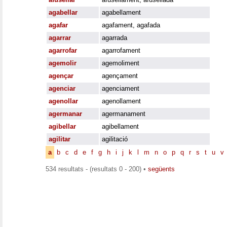
agabellar
agabellament
agafar
agafament
,
agafada
agarrar
agarrada
agarrofar
agarrofament
agemolir
agemoliment
agençar
agençament
agenciar
agenciament
agenollar
agenollament
agermanar
agermanament
agibellar
agibellament
agilitar
agilitació
a
b
c
d
e
f
g
h
i
j
k
l
m
n
o
p
q
r
s
t
u
v
534 resultats - (resultats 0 - 200) •
següents