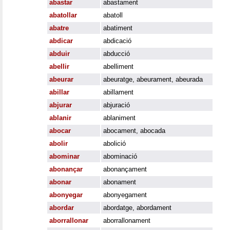
abastar
abastament
abatollar
abatoll
abatre
abatiment
abdicar
abdicació
abduir
abducció
abellir
abelliment
abeurar
abeuratge
,
abeurament
,
abeurada
abillar
abillament
abjurar
abjuració
ablanir
ablaniment
abocar
abocament
,
abocada
abolir
abolició
abominar
abominació
abonançar
abonançament
abonar
abonament
abonyegar
abonyegament
abordar
abordatge
,
abordament
aborrallonar
aborrallonament