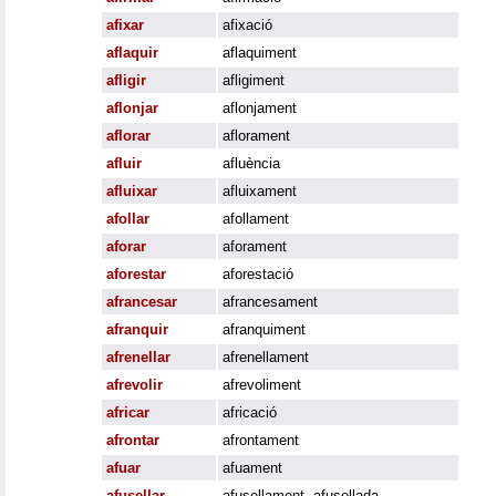
afixar
afixació
aflaquir
aflaquiment
afligir
afligiment
aflonjar
aflonjament
aflorar
aflorament
afluir
afluència
afluixar
afluixament
afollar
afollament
aforar
aforament
aforestar
aforestació
afrancesar
afrancesament
afranquir
afranquiment
afrenellar
afrenellament
afrevolir
afrevoliment
africar
africació
afrontar
afrontament
afuar
afuament
afusellar
afusellament
,
afusellada