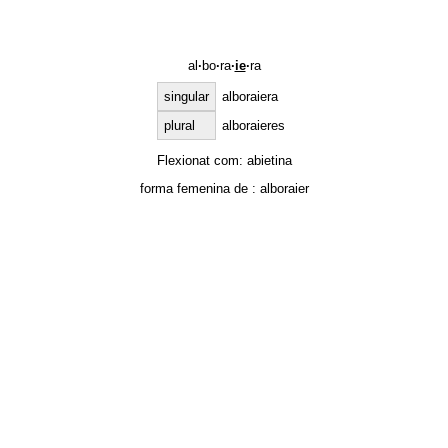
al
·
bo
·
ra
·
ie
·
ra
singular
alboraiera
plural
alboraieres
Flexionat com:
abietina
forma femenina de :
alboraier