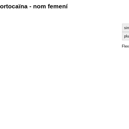
ortocaïna - nom femení
sin
plu
Fle