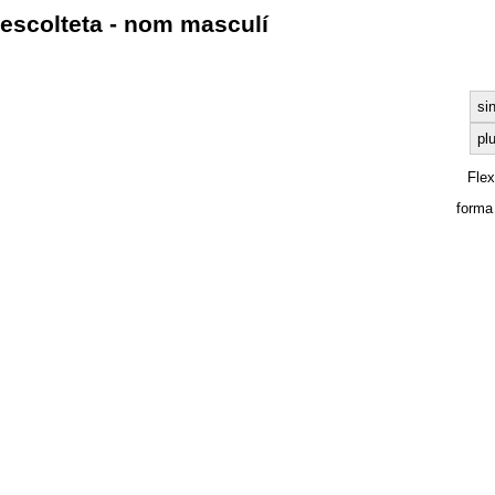
escolteta - nom masculí
si
plu
Fle
forma