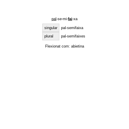
pal
-se
·
mi
·
fai
·
xa
singular
pal-semifaixa
plural
pal-semifaixes
Flexionat com:
abietina