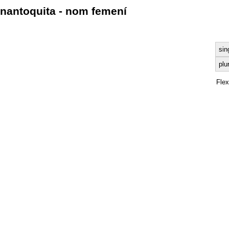
nantoquita - nom femení
sin
plu
Fle