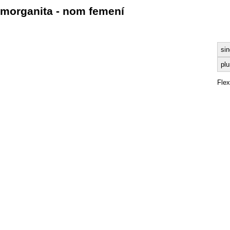
morganita - nom femení
sin
plu
Fle