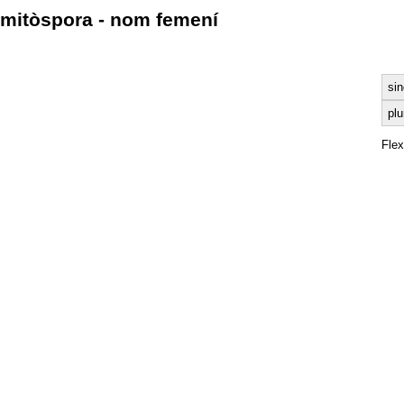
mitòspora - nom femení
sin
plu
Fle