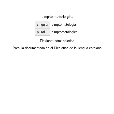
simp
·
to
·
ma
·
to
·
lo
·
gi
·
a
singular
simptomatologia
plural
simptomatologies
Flexionat com:
abietina
Paraula documentada en el
Diccionari de la llengua catalana