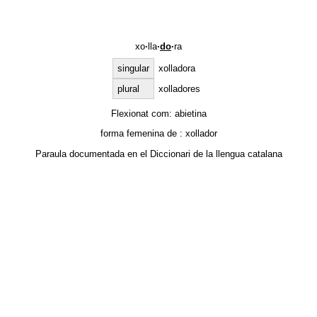
xo
·
lla
·
do
·
ra
singular
xolladora
plural
xolladores
Flexionat com:
abietina
forma femenina de :
xollador
Paraula documentada en el
Diccionari de la llengua catalana