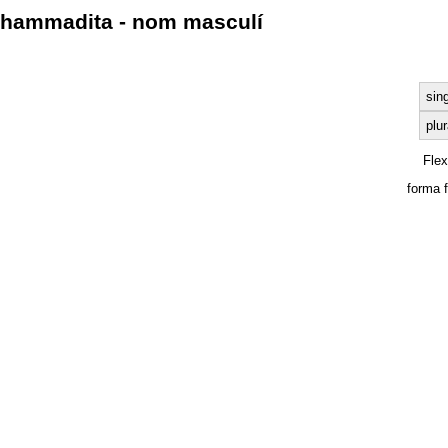
hammadita - nom masculí
sin
plur
Fle
forma 