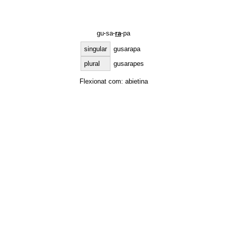
gu
·
sa
·
ra
·
pa
singular
gusarapa
plural
gusarapes
Flexionat com:
abietina