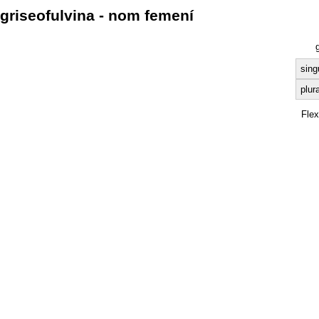
griseofulvina - nom femení
g
sing
plura
Fle