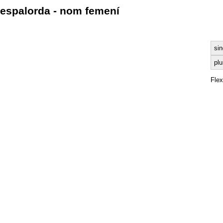
espalorda - nom femení
sin
plu
Fle