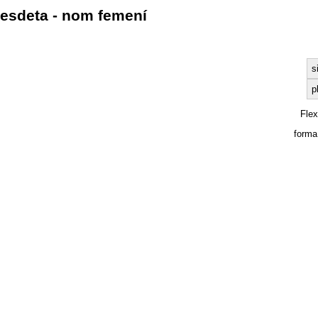
esdeta - nom femení
s
p
Fle
forma