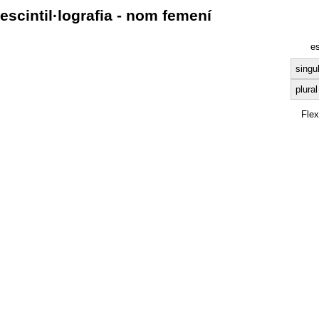
escintil·lografia - nom femení
e
singu
plural
Fle