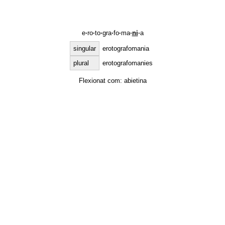
e
·
ro
·
to
·
gra
·
fo
·
ma
·
ni
·
a
singular
erotografomania
plural
erotografomanies
Flexionat com:
abietina