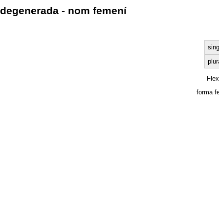
degenerada - nom femení
sing
plur
Fle
forma f