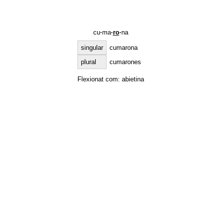
cu
·
ma
·
ro
·
na
singular
cumarona
plural
cumarones
Flexionat com:
abietina