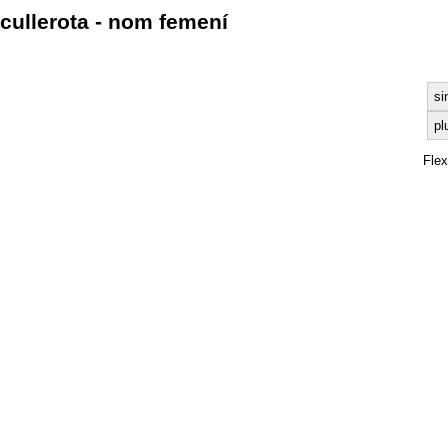
cullerota - nom femení
si
pl
Fle