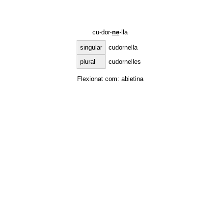
cu
·
dor
·
ne
·
lla
singular
cudornella
plural
cudornelles
Flexionat com:
abietina