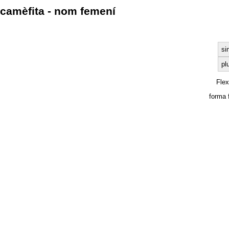
camèfita - nom femení
si
pl
Fle
forma 