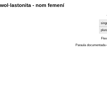
wol·lastonita - nom femení
sing
plura
Fle
Paraula documentada 