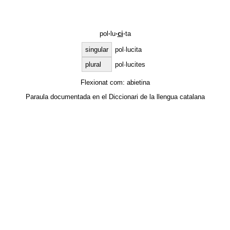
pol
·
lu
·
ci
·
ta
singular
pol·lucita
plural
pol·lucites
Flexionat com:
abietina
Paraula documentada en el
Diccionari de la llengua catalana