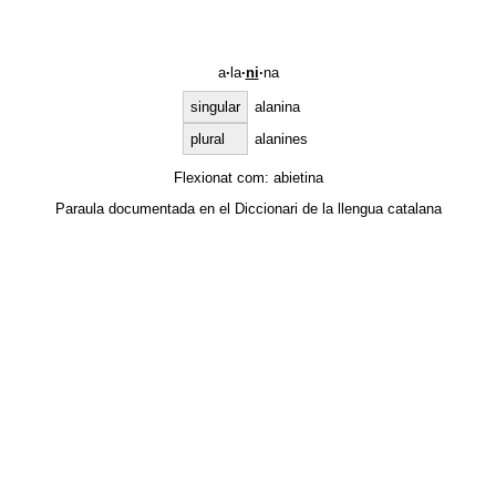
a
·
la
·
ni
·
na
singular
alanina
plural
alanines
Flexionat com:
abietina
Paraula documentada en el
Diccionari de la llengua catalana