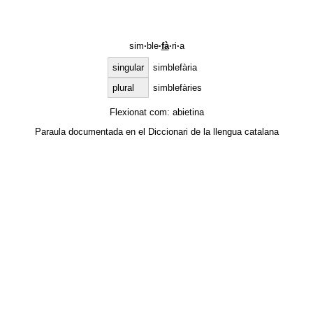
sim
·
ble
·
fà
·
ri
·
a
singular
simblefària
plural
simblefàries
Flexionat com:
abietina
Paraula documentada en el
Diccionari de la llengua catalana