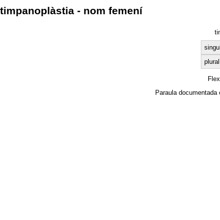
timpanoplàstia - nom femení
t
singu
plural
Fle
Paraula documentada 