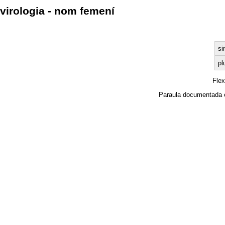
virologia - nom femení
si
pl
Fle
Paraula documentada 