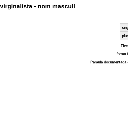
virginalista - nom masculí
sin
plur
Fle
forma 
Paraula documentada 