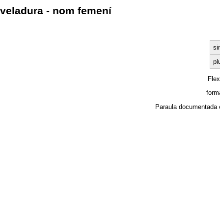
veladura - nom femení
si
pl
Fle
form
Paraula documentada 