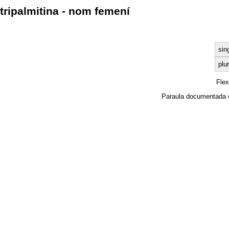
tripalmitina - nom femení
sin
plur
Fle
Paraula documentada 