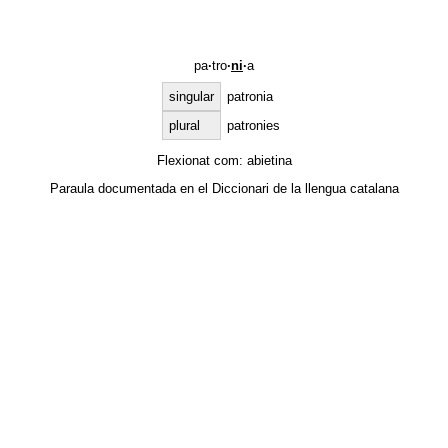
pa
·
tro
·
ni
·
a
singular
patronia
plural
patronies
Flexionat com:
abietina
Paraula documentada en el
Diccionari de la llengua catalana