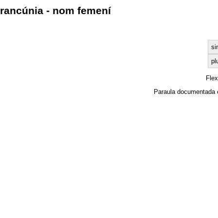
rancúnia - nom femení
si
pl
Fle
Paraula documentada 