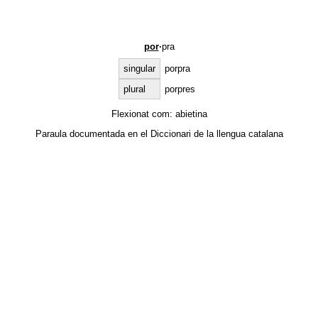
por
·
pra
singular
porpra
plural
porpres
Flexionat com:
abietina
Paraula documentada en el
Diccionari de la llengua catalana