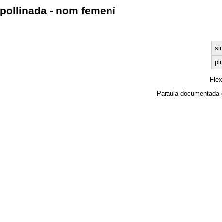
pollinada - nom femení
si
plu
Fle
Paraula documentada 