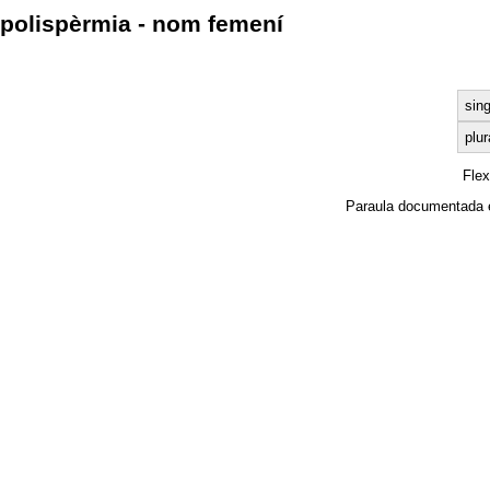
polispèrmia - nom femení
sing
plur
Fle
Paraula documentada 