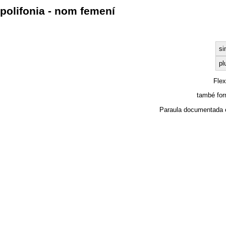
polifonia - nom femení
si
pl
Fle
també for
Paraula documentada 