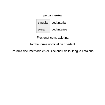
pe
·
dan
·
te
·
ri
·
a
singular
pedanteria
plural
pedanteries
Flexionat com:
abietina
també forma nominal de :
pedant
Paraula documentada en el
Diccionari de la llengua catalana