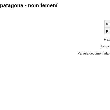
patagona - nom femení
si
plu
Fle
forma
Paraula documentada 